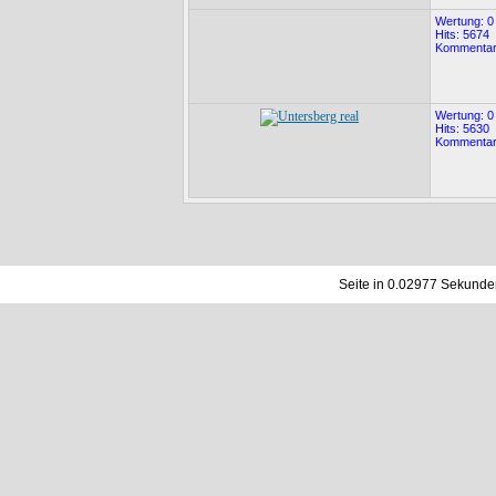
User:
Alexey (RFF-078)
Wertung: 0
Hits: 6252
Hits: 5674
Kommentar
Wertung: 0
Kommentare: 0
Wertung: 0
Hits: 5630
User:
General5274
Kommentar
Hits: 5650
Wertung: 0
Kommentare: 0
Seite in 0.02977 Sekunde