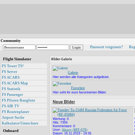
Community
Passwort vergessen?
Reg
Flight Simulator
Bilder-Galerie
FS Tower TS³
FS Server
Galerie
Hier werden alle Kategorien aufgelistet.
FS ACARS
FS ACARS Map
Favoriten
FS Statistik
Hier seht ihr eure favorisierten Bilder.
FS Passenger
FS Piloten Rangliste
Neue Bilder
FS AIR TV
FS Routenplaner
Airport Suche
Wertung: 0
Hits: 7359
Kalkulator/Umrechner
Kommentare: 0
User:
Alexey (RFF-078)
Onboard
Datum: 16.11.2019 - 19:35