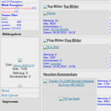
und 24 Passagiere
Blinde Passagiere:
Top Bilder
(1),
(1),
Baiduspider
Googlebot
(1)
Majestic-12
Neuster Pilot:
Cu17
Wertung: 10
heute:
486
Hits: 4924
gestern:
849
Kommentare: 1
gesamt:
1525161
User:
TICTACBOOM
Datum: 04.06.2010 - 16:32
Bildergalerie
Flop Bilder
Wertung: 8
Hits: 7287
Kommentare: 0
User:
Alexey (RFF-078)
User:
monotria
Hits: 7359
Datum: 14.06.2010 - 14:58
Wertung: 0
Kommentare: 0
Neusten Kommentare
Wertung: 0
Hits: 7139
Kommentar
User:
Alexey (RFF-078)
Menü
Hits: 7139
Bild Upload
Wertung: 0
Wertung: 0
Kommentare: 1
Impressum
Hits: 4863
Kommentar