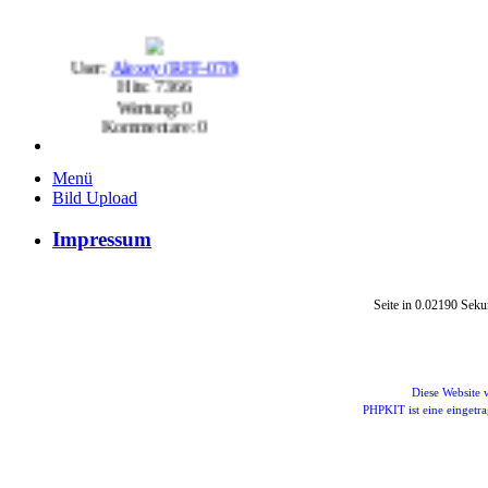
User:
Alexey (RFF-078)
Hits: 7366
Wertung: 0
Kommentare: 0
Menü
User:
Alexey (RFF-078)
Bild Upload
Hits: 7143
Wertung: 0
Impressum
Kommentare: 1
Seite in 0.02190 Seku
User:
Alexey (RFF-078)
Hits: 6258
Wertung: 0
Kommentare: 0
Diese Website
PHPKIT ist eine einget
User:
General5274
Hits: 5653
Wertung: 0