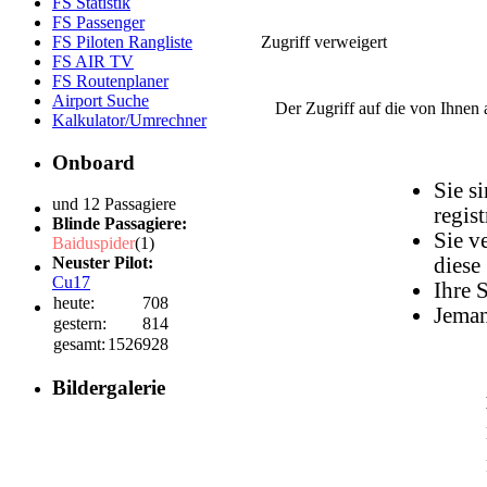
FS Statistik
FS Passenger
FS Piloten Rangliste
Zugriff verweigert
FS AIR TV
FS Routenplaner
Airport Suche
Der Zugriff auf die von Ihnen
Kalkulator/Umrechner
Onboard
Sie s
und 12 Passagiere
regist
Blinde Passagiere:
Sie v
Baiduspider
(1)
Neuster Pilot:
diese 
Cu17
Ihre 
heute:
708
Jeman
gestern:
814
gesamt:
1526928
Bildergalerie