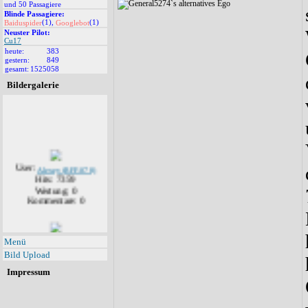
und 50 Passagiere
Blinde Passagiere:
(1),
(1)
Baiduspider
Googlebot
Neuster Pilot:
Cu17
heute:
383
gestern:
849
gesamt:
1525058
Bildergalerie
User:
Alexey (RFF-078)
Hits: 7359
Wertung: 0
Kommentare: 0
User:
Alexey (RFF-078)
Menü
Hits: 7139
Bild Upload
Wertung: 0
Kommentare: 1
Impressum