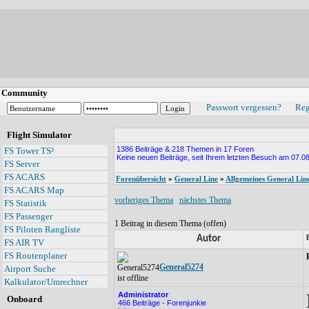
Community
Passwort vergessen?
Reg
Flight Simulator
1386 Beiträge & 218 Themen in 17 Foren
FS Tower TS³
Keine neuen Beiträge, seit Ihrem letzten Besuch am 07.08
FS Server
FS ACARS
Forenübersicht
»
General Line
»
Allgemeines General Lin
FS ACARS Map
vorheriges Thema
nächstes Thema
FS Statistik
FS Passenger
1 Beitrag in diesem Thema (offen)
FS Piloten Rangliste
Autor
FS AIR TV
FS Routenplaner
General5274
Airport Suche
Kalkulator/Umrechner
Administrator
Onboard
466 Beiträge - Forenjunkie