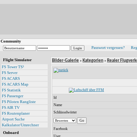
Community
Passwort vergessen?
Reg
Flight Simulator
Bilder-Galerie
Kategorien
Realer Flugverk
»
»
FS Tower TS³
FS Server
FS ACARS
FS ACARS Map
FS Statistik
FS Passenger
Id
FS Piloten Rangliste
Name
FS AIR TV
Schlüsselwörter
FS Routenplaner
Airport Suche
Kalkulator/Umrechner
Facebook
Onboard
User