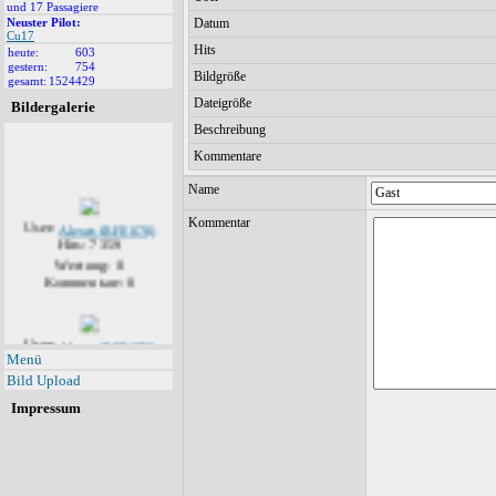
und 17 Passagiere
Datum
Neuster Pilot:
Cu17
Hits
heute:
603
gestern:
754
Bildgröße
gesamt:
1524429
Dateigröße
Bildergalerie
Beschreibung
Kommentare
Name
User:
Alexey (RFF-078)
Kommentar
Hits: 7359
Wertung: 0
Kommentare: 0
User:
Alexey (RFF-078)
Hits: 7138
Menü
Wertung: 0
Bild Upload
Kommentare: 1
Impressum
User:
Alexey (RFF-078)
Hits: 6252
Wertung: 0