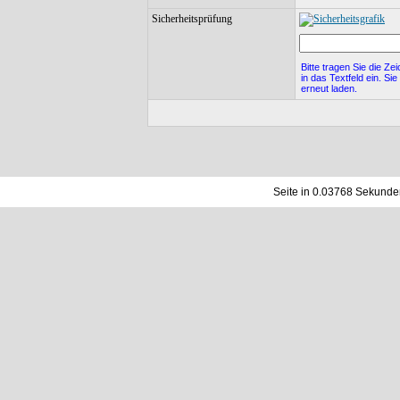
Kommentare: 0
Sicherheitsprüfung
User:
General5274
Bitte tragen Sie die Ze
Hits: 5650
in das Textfeld ein. Si
Wertung: 0
erneut laden.
Kommentare: 0
Seite in 0.03768 Sekunde